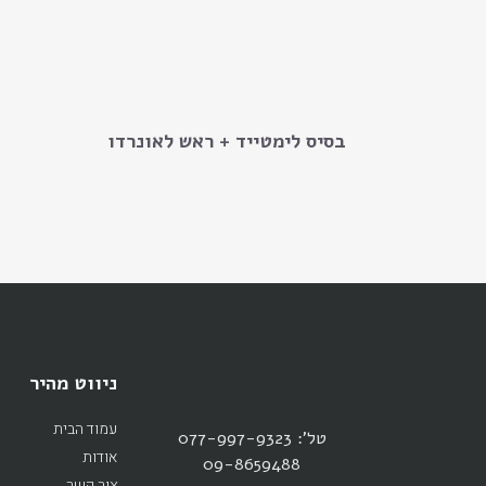
בסיס לימטייד + ראש לאונרדו
ניווט מהיר
עמוד הבית
טל': 077-997-9323
אודות
09-8659488
צור קשר